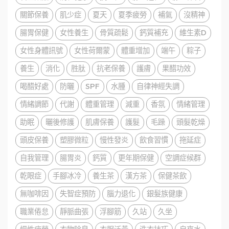
關節保養
肌少症
夏天
夏季疲勞
補氣
沒精神
腸胃保健
女性養生
骨質疏鬆
鈣質補充
維生素D
女性身體訊號
女性荷爾蒙
體重增加
端午
粽子
養生
消化
胜肽
抗老保養
護膚
果醋功效
喝醋好處
防曬
SPF
水腫
自律神經失調
情緒調節
代謝
體重管理
減重
香氛
情緒管理
助眠
曬後修護
肌膚保養
護髮
毛躁
頭髮乾燥
頭皮保養
塑膠微粒
慢性發炎
飲食習慣
拖延症
自我管理
腸胃炎
鈣質
更年期保健
空調症候群
乾眼症
手腳冰冷
養生茶
漢方茶
保健茶飲
無咖啡因
失智症預防
腦力退化
銀髮族健康
職業倦怠
靜脈曲張
浮腳筋
久站
久坐