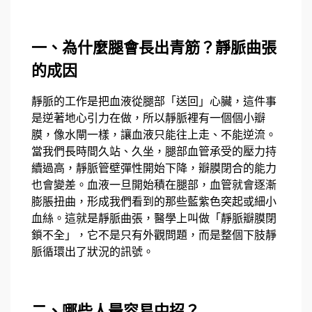
一、為什麼腿會長出青筋？靜脈曲張
的成因
靜脈的工作是把血液從腿部「送回」心臟，這件事
是逆著地心引力在做，所以靜脈裡有一個個小瓣
膜，像水閘一樣，讓血液只能往上走、不能逆流。
當我們長時間久站、久坐，腿部血管承受的壓力持
續過高，靜脈管壁彈性開始下降，瓣膜閉合的能力
也會變差。血液一旦開始積在腿部，血管就會逐漸
膨脹扭曲，形成我們看到的那些藍紫色突起或細小
血絲。
這就是靜脈曲張，醫學上叫做「靜脈瓣膜閉
鎖不全」，它不是只有外觀問題，而是整個下肢靜
脈循環出了狀況的訊號。
二、哪些人最容易中招？