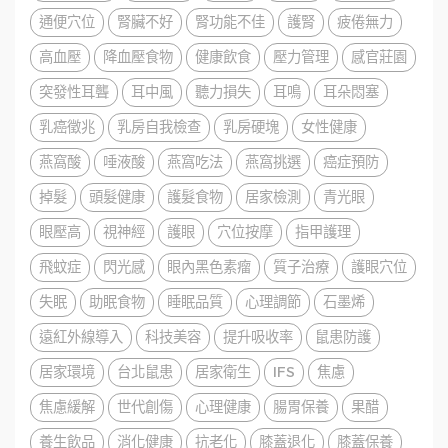
通便穴位
腎臟不好
腎功能不佳
護腎
疲倦無力
高血壓
降血壓食物
健康飲食
壓力管理
感官莊園
突發性耳聾
耳中風
聽力損失
耳鳴
耳朵悶塞
乳癌徵兆
乳房自我檢查
乳房硬塊
女性健康
燕窩酸
唾液酸
燕窩吃法
燕窩挑選
癌症預防
掉髮
頭髮健康
護髮食物
居家檢測
青光眼
眼壓高
視神經
護眼
穴位按摩
指甲護理
飛蚊症
閃光感
眼內黑色素瘤
質子治療
護眼穴位
失眠
助眠食物
睡眠品質
心理調節
石墨烯
遠紅外線導入
科技美容
提升吸收率
鼠患防護
居家環境
台北鼠患
居家衛生
IFS
焦慮
焦慮緩解
世代創傷
心理健康
腸胃保養
果醋
養生飲品
消化健康
抗老化
膝蓋退化
膝蓋保養