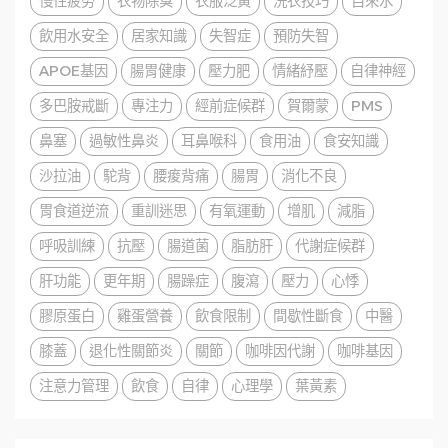
慢性疲勞
衣物除臭
衣服泛黃
洗衣技巧
自來水
飲用水安全
居家知識
失智症
預防失智
APOE基因
腸胃健康
壓力肥
情緒紓壓
自律神經
多巴胺戒斷
專注力
經前症候群
賀爾蒙
PMS
鼻塞
過敏性鼻炎
耳鼻喉科
食用油
食安知識
沙拉油
駝背
腰痠背痛
腸胃
消化不良
胃食道逆流
重訓迷思
有氧運動
增肌
減脂
呼吸訓練
抗壓
腸道菌
脂肪肝
代謝症候群
肝功能
更年期
腸躁症
腹瀉
壓力
心悸
膠原蛋白
雞蛋營養
飲食限制
間歇性斷食
中醫
膝蓋
退化性關節炎
關節
咖啡因代謝
咖啡基因
注意力管理
飲食
自律
心理學
葉黃素