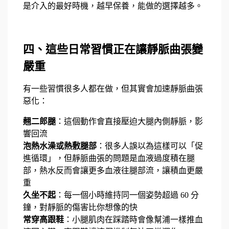
是介入的最好時機，越早保養，能做的選擇越多。
四、這些日常習慣正在讓靜脈曲張變
嚴重
有一些習慣很多人都在做，但其實會加速靜脈曲張
惡化：
翹二郎腿
：這個動作會直接壓迫大腿內側靜脈，影
響回流
泡熱水澡或熱敷腿部
：很多人誤以為這樣可以「促
進循環」，但靜脈曲張的問題是血液過度積在腿
部，熱水反而會讓更多血液往腿部流，讓積血更嚴
重
久坐不起
：每一個小時維持同一個姿勢超過 60 分
鐘，對靜脈的傷害比你想像的快
常穿高跟鞋
：小腿肌肉在踩踏時會像幫浦一樣推血