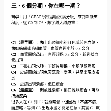
三、6 個分期，你在哪一期？
醫學上用「CEAP 慢性靜脈疾病分級」來判斷嚴重
程度，從 C0 到 C6，數字越大越嚴重：
C1（最早期）
：腿上出現細小的紅色或藍色血絲，
像蜘蛛網或毛細血管，血管直徑小於 0.3 公分
C2
：血管開始凸出，直徑超過 0.3 公分，蚯蚓狀血
管出現
C3
：下肢出現水腫，下班後腳踝、小腿明顯腫脹
C4
：皮膚開始出現色素沉澱、變深，甚至出現皮膚
炎
C5
：皮膚出現潰瘍，但已癒合
C6（最嚴重）
：開放性潰瘍，傷口難以癒合，可能
持續感染
很多人在 C1 到 C2 就能察覺，但因為「不痛不癢」
而忽略，等到 C3 出現水腫才開始在意。其實 C1 就