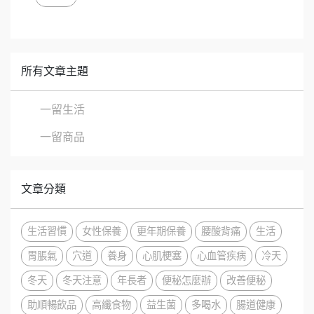
所有文章主題
一留生活
一留商品
文章分類
生活習慣
女性保養
更年期保養
腰酸背痛
生活
胃脹氣
穴道
養身
心肌梗塞
心血管疾病
冷天
冬天
冬天注意
年長者
便秘怎麼辦
改善便秘
助順暢飲品
高纖食物
益生菌
多喝水
腸道健康