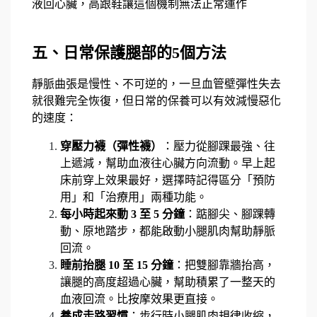
液回心臟，高跟鞋讓這個機制無法正常運作
五、日常保護腿部的5個方法
靜脈曲張是慢性、不可逆的，一旦血管壁彈性失去
就很難完全恢復，但日常的保養可以有效減慢惡化
的速度：
穿壓力襪（彈性襪）
：壓力從腳踝最強、往
上遞減，幫助血液往心臟方向流動。早上起
床前穿上效果最好，選擇時記得區分「預防
用」和「治療用」兩種功能。
每小時起來動 3 至 5 分鐘
：踮腳尖、腳踝轉
動、原地踏步，都能啟動小腿肌肉幫助靜脈
回流。
睡前抬腿 10 至 15 分鐘
：把雙腳靠牆抬高，
讓腿的高度超過心臟，幫助積累了一整天的
血液回流。比按摩效果更直接。
養成走路習慣
：步行時小腿肌肉規律收縮，