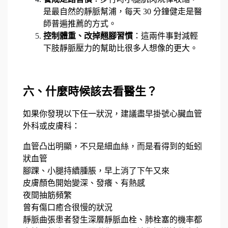
是最自然的靜脈幫浦，每天 30 分鐘健走是醫
師普遍推薦的方式。
控制體重、改掉翹腳習慣
：這兩件事對減輕
下肢靜脈壓力的幫助比很多人想像的更大。
六、什麼時候該去看醫生？
如果你發現以下任一狀況，建議盡早掛號心臟血管
外科或皮膚科：
血管凸出明顯，不只是細血絲，而是看得到的蚯蚓
狀血管
腳踝、小腿持續腫脹，早上消了下午又來
皮膚顏色開始變深、發癢、有熱感
夜間抽筋頻繁
曾有傷口癒合很慢的狀況
靜脈曲張患者發生深層靜脈血栓、肺栓塞的機率都