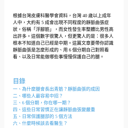
根據台灣皮膚科醫學會資料，台灣 40 歲以上成年
人中，大約有 5 成會出現不同程度的靜脈曲張症
狀，俗稱「浮腳筋」，而女性發生率整體比男性高
出許多。這個數字很驚人，但更驚人的是：很多人
根本不知道自己已經是中期。
這篇文章要帶你認識
靜脈曲張是怎麼形成的、用 6 個分期自己對照看
看、以及日常能做哪些事慢慢保護自己的腿。
目錄
一、為什麼腿會長出青筋？靜脈曲張的成因
二、哪些人最容易中招？
三、6 個分期，你在哪一期？
四、這些日常習慣正在讓靜脈曲張變嚴重
五、日常保護腿部的 5 個方法
六、什麼時候該去看醫生？