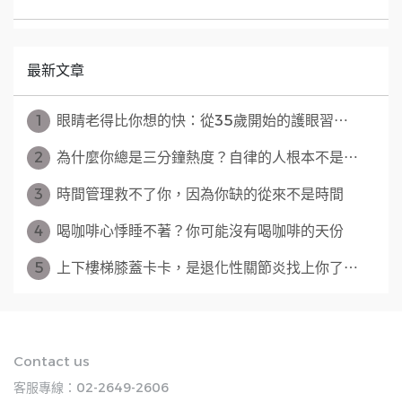
最新文章
1
眼睛老得比你想的快：從35歲開始的護眼習⋯
2
為什麼你總是三分鐘熱度？自律的人根本不是⋯
3
時間管理救不了你，因為你缺的從來不是時間
4
喝咖啡心悸睡不著？你可能沒有喝咖啡的天份
5
上下樓梯膝蓋卡卡，是退化性關節炎找上你了⋯
Contact us
客服專線：02-2649-2606