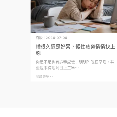
嘉殷 | 2026-07-06
睡很久還是好累？慢性疲勞悄悄找上
妳
你是不是也有這種感覺：明明昨晚很早睡，甚
至週末補眠到日上三竿⋯
閱讀更多 ->