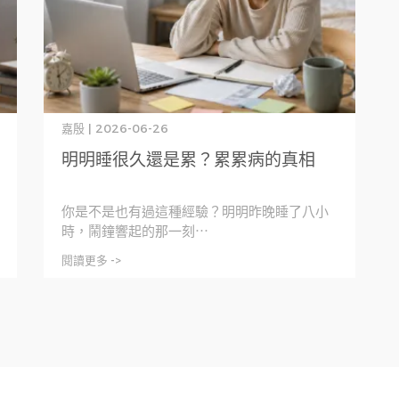
嘉殷 | 2026-06-26
明明睡很久還是累？累累病的真相
你是不是也有過這種經驗？明明昨晚睡了八小
時，鬧鐘響起的那一刻⋯
閱讀更多 ->