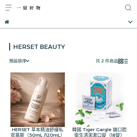
HERSET BEAUTY
預設排序
共 2 件商品
HERSET 草本精油舒緩私
韓國 Tiger Gargle 鎮口腔
密慕斯（50mL /120mL）
衛生清潔漱口錠（18錠）