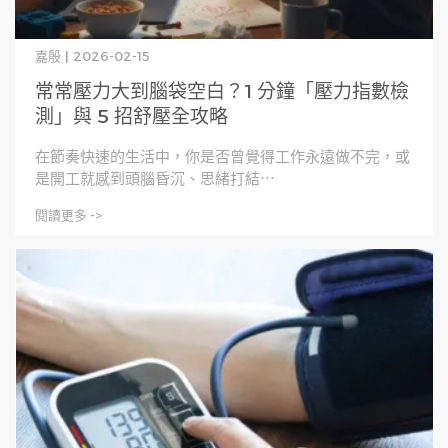
嘉殷 | 2026-02-15
常常壓力大到腦袋空白？1 分鐘「壓力指數檢
測」與 5 招舒壓全攻略
在節奏快速的生活中，你是否曾覺得工作永遠做不完，或
是開工就感到頭腦昏沉、思緒打結⋯
閱讀更多 ->