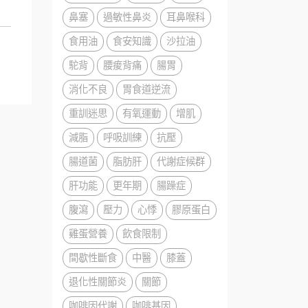
鼻塞
過敏性鼻炎
耳鼻喉科
食用油
食安知識
沙拉油
駝背
腰痠背痛
腸胃
消化不良
胃食道逆流
重訓迷思
有氧運動
增肌
減脂
呼吸訓練
抗壓
腸道菌
脂肪肝
代謝症候群
肝功能
更年期
腸躁症
腹瀉
壓力
心悸
膠原蛋白
雞蛋營養
飲食限制
間歇性斷食
中醫
膝蓋
退化性關節炎
關節
咖啡因代謝
咖啡基因