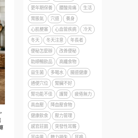
更年期保養
腰酸背痛
生活
胃脹氣
穴道
養身
心肌梗塞
心血管疾病
冷天
冬天
冬天注意
年長者
便秘怎麼辦
改善便秘
助順暢飲品
高纖食物
益生菌
多喝水
腸道健康
通便穴位
腎臟不好
腎功能不佳
護腎
疲倦無力
高血壓
降血壓食物
，
健康飲食
壓力管理
還
感官莊園
突發性耳聾
算
耳中風
聽力損失
耳鳴