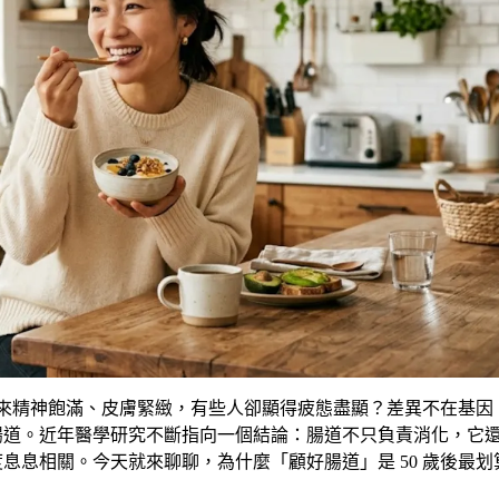
來精神飽滿、皮膚緊緻，有些人卻顯得疲態盡顯？差異不在基因
腸道。近年醫學研究不斷指向一個結論：腸道不只負責消化，它
度息息相關。今天就來聊聊，為什麼「顧好腸道」是
50
歲後最划