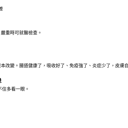
差
，嚴重時可就醫檢查。
根本改變。腸道健康了，吸收好了、免疫強了、炎症少了，皮膚
覺
不住多看一眼。