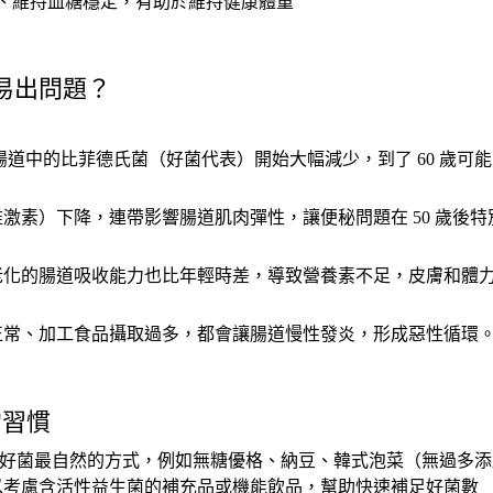
、維持血糖穩定，有助於維持健康體重
容易出問題？
：
腸道中的比菲德氏菌（好菌代表）開始大幅減少，到了
60
歲可能
雌激素）下降，連帶影響腸道肌肉彈性，讓便秘問題在
50
歲後特
老化的腸道吸收能力也比年輕時差，導致營養素不足，皮膚和體
正常、加工食品攝取過多，都會讓腸道慢性發炎，形成惡性循環
常習慣
好菌最自然的方式，例如無糖優格、納豆、韓式泡菜（無過多添
以考慮含活性益生菌的補充品或機能飲品，幫助快速補足好菌數