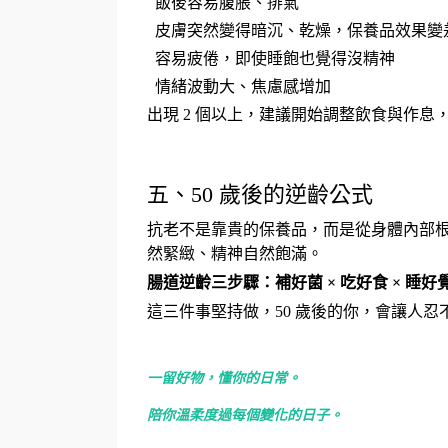
飯後容易腹脹、排氣
皮膚突然變得暗沉、乾燥，保養品效果變
容易疲倦，即使睡飽也覺得沒精神
情緒波動大、焦慮感增加
出現
2
個以上，建議開始調整飲食與作息
五、50 歲後的逆齡公式
抗老不是靠貴的保養品，而是從身體內部
然緊緻、精神自然飽滿。
腸道逆齡三步驟：補好菌
×
吃好食
×
睡好
這三件事堅持做，
50
歲後的你，會讓人忍
一留好物，懂你的日常。
陪你溫柔度過每個變化的日子。