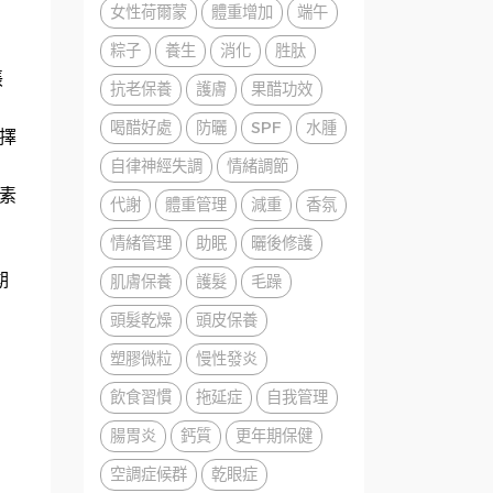
女性荷爾蒙
體重增加
端午
粽子
養生
消化
胜肽
脹
抗老保養
護膚
果醋功效
喝醋好處
防曬
SPF
水腫
擇
自律神經失調
情緒調節
素
代謝
體重管理
減重
香氛
情緒管理
助眠
曬後修護
期
肌膚保養
護髮
毛躁
頭髮乾燥
頭皮保養
塑膠微粒
慢性發炎
飲食習慣
拖延症
自我管理
腸胃炎
鈣質
更年期保健
空調症候群
乾眼症