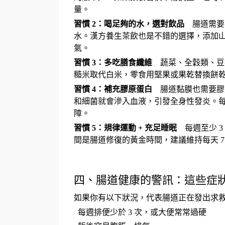
量。
習慣
2
：喝足夠的水，選對飲品
腸道需要
水。漢方養生茶飲也是不錯的選擇，添加
氣。
習慣
3
：多吃膳食纖維
蔬菜、全穀類、豆
糙米取代白米，零食用堅果或果乾替換餅
習慣
4
：補充膠原蛋白
腸道黏膜也需要膠
和細菌就會滲入血液，引發全身性發炎。
障。
習慣
5
：規律運動
+
充足睡眠
每週至少
3
間是腸道修復的黃金時間，建議維持每天
四、腸道健康的警訊：這些症
如果你有以下狀況，代表腸道正在發出求
每週排便少於
3
次，或大便常常過硬