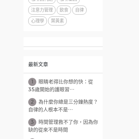
注意力管理
飲食
自律
心理學
葉黃素
最新文章
1
眼睛老得比你想的快：從
35歲開始的護眼習⋯
2
為什麼你總是三分鐘熱度？
自律的人根本不是⋯
3
時間管理救不了你，因為你
缺的從來不是時間