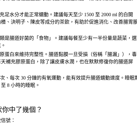
充足水分才能正常蠕動。建議每天至少
1500
至
2000 ml
的白開
山楂、決明子、陳皮等成分的茶飲，有助於促進消化、改善腸胃
類是腸道好菌的「食物」。建議每餐至少有一半份量是蔬菜，選
乾。
原蛋白來維持完整性。腸道黏膜一旦受損（俗稱「腸漏」），毒
每天補充膠原蛋白，除了讓皮膚水潤，也在默默修復你的腸道屏
次、每次
30
分鐘的有氧運動，能有效提升腸道蠕動速度。睡眠
7
至
8
小時的睡眠。
狀你中了幾個？
救信號：