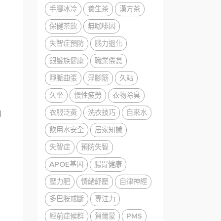
手腳冰冷
養生茶
漢方茶
保健茶飲
無咖啡因
失智症預防
腦力退化
銀髮族健康
職業倦怠
靜脈曲張
浮腳筋
久站
久坐
慢性疲勞
衣物除臭
衣服泛黃
洗衣技巧
自來水
自
飲用水安全
居家知識
失智症
預防失智
APOE基因
腸胃健康
壓力肥
情緒紓壓
自律神經
多巴胺戒斷
專注力
經前症候群
賀爾蒙
PMS