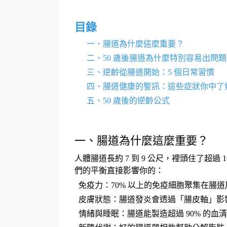
目錄
一、腸道為什麼這麼重要？
二、
50
歲後腸道為什麼特別容易出問題
三、逆齡從腸道開始：
5
個日常習慣
四、腸道健康的警訊：這些症狀你中了
五、
50
歲後的逆齡公式
一、腸道為什麼這麼重要？
人體腸道長約
7
到
9
公尺，裡頭住了超過
1
們的平衡直接影響你的：
免疫力：
70%
以上的免疫細胞聚集在腸道
皮膚狀態：腸道發炎會透過「腸皮軸」影
情緒與睡眠：腸道能製造超過
90%
的血清