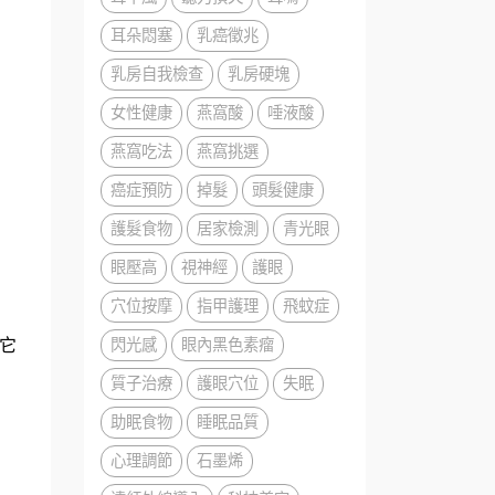
耳朵悶塞
乳癌徵兆
乳房自我檢查
乳房硬塊
女性健康
燕窩酸
唾液酸
燕窩吃法
燕窩挑選
癌症預防
掉髮
頭髮健康
護髮食物
居家檢測
青光眼
眼壓高
視神經
護眼
穴位按摩
指甲護理
飛蚊症
閃光感
眼內黑色素瘤
它
質子治療
護眼穴位
失眠
助眠食物
睡眠品質
心理調節
石墨烯