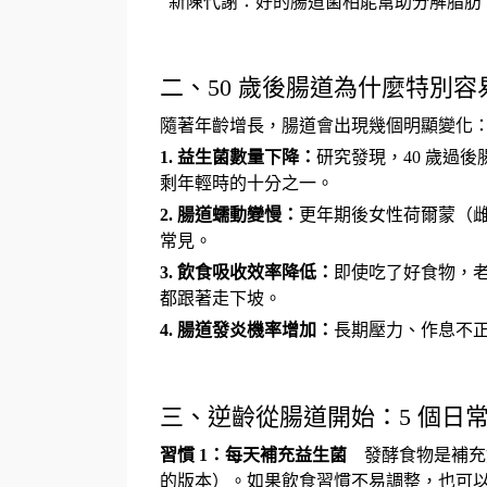
新陳代謝：好的腸道菌相能幫助分解脂肪
二、50 歲後腸道為什麼特別
隨著年齡增長，腸道會出現幾個明顯變化
1.
益生菌數量下降：
研究發現，
40
歲過後
剩年輕時的十分之一。
2.
腸道蠕動變慢：
更年期後女性荷爾蒙（
常見。
3.
飲食吸收效率降低：
即使吃了好食物，
都跟著走下坡。
4.
腸道發炎機率增加：
長期壓力、作息不
三、逆齡從腸道開始：5 個日
習慣
1
：每天補充益生菌
發酵食物是補充
的版本）。如果飲食習慣不易調整，也可