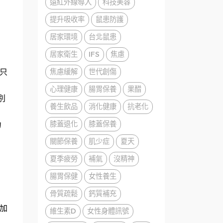
遠紅外線導入
科技美容
提升吸收率
鼠患防護
居家環境
台北鼠患
居家衛生
IFS
焦慮
焦慮緩解
世代創傷
只
心理健康
腸胃保養
果醋
別
養生飲品
消化健康
抗老化
膝蓋退化
膝蓋保養
力
關節保養
肌少症
夏天
。
夏季疲勞
補氣
沒精神
腸胃保健
女性養生
骨質疏鬆
鈣質補充
加
維生素D
女性身體訊號