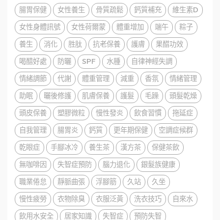
腸胃保健
女性養生
骨質疏鬆
鈣質補充
維生素D
女性身體訊號
女性荷爾蒙
體重增加
端午
粽子
養生
消化
胜肽
抗老保養
護膚
果醋功效
喝醋好處
防曬
SPF
水腫
自律神經失調
情緒調節
代謝
體重管理
減重
香氛
情緒管理
助眠
曬後修護
肌膚保養
護髮
毛躁
頭髮乾燥
頭皮保養
塑膠微粒
慢性發炎
飲食習慣
拖延症
自我管理
腸胃炎
鈣質
更年期保健
空調症候群
乾眼症
手腳冰冷
養生茶
漢方茶
保健茶飲
無咖啡因
失智症預防
腦力退化
銀髮族健康
職業倦怠
靜脈曲張
浮腳筋
久站
久坐
慢性疲勞
衣物除臭
衣服泛黃
洗衣技巧
自來水
飲用水安全
居家知識
失智症
預防失智