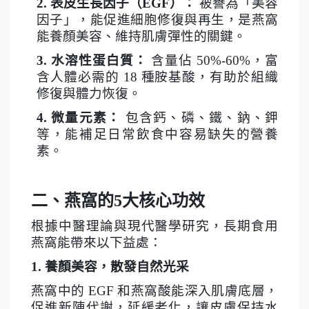
2.
表皮生長因子（EGF）：
被譽為「美容
因子」，能促進細胞修復與再生，是燕窩
能養顏美容、維持肌膚彈性的關鍵。
3.
水溶性蛋白質：
含量佔 50%-60%，富
含人體必需的 18 種胺基酸，有助於組織
修復與體力恢復。
4.
微量元素：
包含鈣、磷、鐵、鈉、鉀
等，能補足日常飲食中容易缺失的營養
素。
二、燕窩的5大核心功效
根據中醫理論與現代醫學研究，長期食用
燕窩能帶來以下益處：
1.
養顏美容，散發自然光采
燕窩中的 EGF 和燕窩酸能深入肌膚底層，
促進新陳代謝，延緩老化，讓皮膚保持水