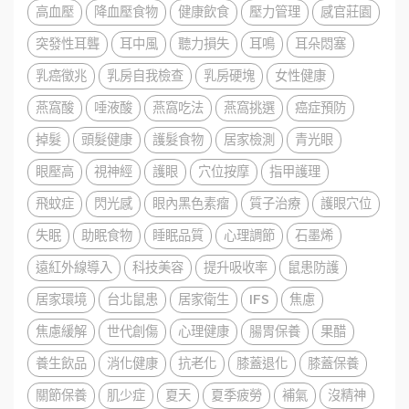
高血壓
降血壓食物
健康飲食
壓力管理
感官莊園
突發性耳聾
耳中風
聽力損失
耳鳴
耳朵悶塞
乳癌徵兆
乳房自我檢查
乳房硬塊
女性健康
燕窩酸
唾液酸
燕窩吃法
燕窩挑選
癌症預防
掉髮
頭髮健康
護髮食物
居家檢測
青光眼
眼壓高
視神經
護眼
穴位按摩
指甲護理
飛蚊症
閃光感
眼內黑色素瘤
質子治療
護眼穴位
失眠
助眠食物
睡眠品質
心理調節
石墨烯
遠紅外線導入
科技美容
提升吸收率
鼠患防護
居家環境
台北鼠患
居家衛生
IFS
焦慮
焦慮緩解
世代創傷
心理健康
腸胃保養
果醋
養生飲品
消化健康
抗老化
膝蓋退化
膝蓋保養
關節保養
肌少症
夏天
夏季疲勞
補氣
沒精神