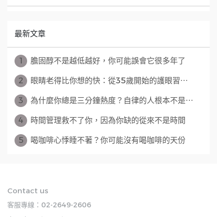
最新文章
1
膽固醇不是越低越好，你可能誤會它很多年了
2
眼睛老得比你想的快：從35歲開始的護眼習⋯
3
為什麼你總是三分鐘熱度？自律的人根本不是⋯
4
時間管理救不了你，因為你缺的從來不是時間
5
喝咖啡心悸睡不著？你可能沒有喝咖啡的天份
Contact us
客服專線：02-2649-2606