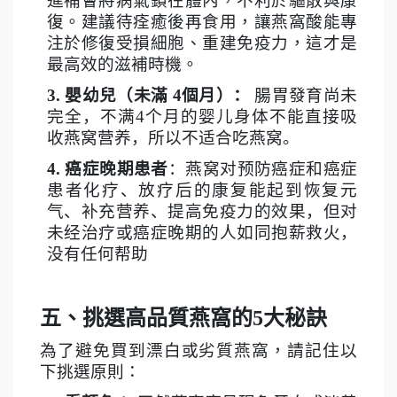
進補會將病氣鎖在體內，不利於驅散與康
復。建議待痊癒後再食用，讓燕窩酸能專
注於修復受損細胞、重建免疫力，這才是
最高效的滋補時機。
3.
嬰幼兒（未滿
4
個月）：
腸胃發育尚未
完全，不满
4
个月的婴儿身体不能直接吸
收燕窝营养，所以不适合吃燕窝。
4.
癌症晚期患者
：燕窝对预防癌症和癌症
患者化疗、放疗后的康复能起到恢复元
气、补充营养、提高免疫力的效果，但对
未经治疗或癌症晚期的人如同抱薪救火，
没有任何帮助
五、挑選高品質燕窩的5大秘訣
為了避免買到漂白或劣質燕窩，請記住以
下挑選原則：