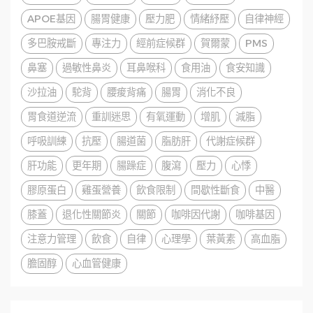
APOE基因
腸胃健康
壓力肥
情緒紓壓
自律神經
多巴胺戒斷
專注力
經前症候群
賀爾蒙
PMS
鼻塞
過敏性鼻炎
耳鼻喉科
食用油
食安知識
沙拉油
駝背
腰痠背痛
腸胃
消化不良
胃食道逆流
重訓迷思
有氧運動
增肌
減脂
呼吸訓練
抗壓
腸道菌
脂肪肝
代謝症候群
肝功能
更年期
腸躁症
腹瀉
壓力
心悸
膠原蛋白
雞蛋營養
飲食限制
間歇性斷食
中醫
膝蓋
退化性關節炎
關節
咖啡因代謝
咖啡基因
注意力管理
飲食
自律
心理學
葉黃素
高血脂
膽固醇
心血管健康