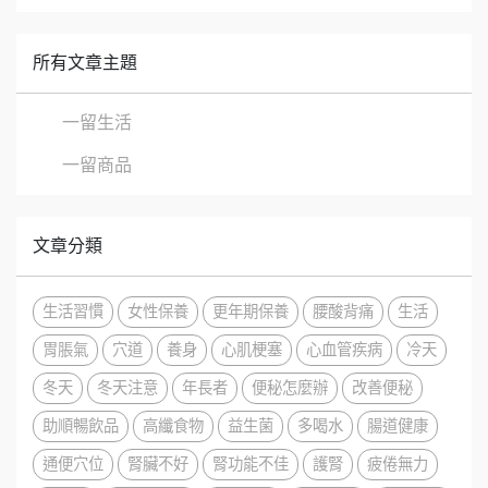
所有文章主題
一留生活
一留商品
文章分類
生活習慣
女性保養
更年期保養
腰酸背痛
生活
胃脹氣
穴道
養身
心肌梗塞
心血管疾病
冷天
冬天
冬天注意
年長者
便秘怎麼辦
改善便秘
助順暢飲品
高纖食物
益生菌
多喝水
腸道健康
通便穴位
腎臟不好
腎功能不佳
護腎
疲倦無力