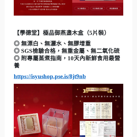
【學德堂】極品御燕盞木盒（5片裝）
◎
無漂白、無灑水、無膠增重
◎ SGS檢驗合格，無重金屬、無二氧化硫
◎ 附專屬蒸煮指南，10天內新鮮食用最營
養
https://isyushop.pse.is/8jt9nb