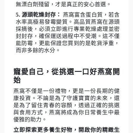
無漂白劑殘留，才是真正的安心首選。
5.
源頭乾燥封存：
燕窩富含蛋白質，若含
水率高極易發霉變質。高品質燕窩在源頭
採摘後，必須立即進行專業乾燥處理並密
封封存，確保運送過程中不受潮。這不僅
能防霉，更能保證您買到的是乾貨淨重，
而非多餘的水分。
寵愛自己，從挑選一口好燕窩開
始
燕窩不僅是一份禮物，更是一份長期的健
康投資。不論是為了守護寶寶的未來，還
是為了留住青春的容顏，透過正確的挑選
與食用方式，燕窩將成為你日常養生中最
優雅的助力。
立即探索更多養生好物，開啟你的精緻生