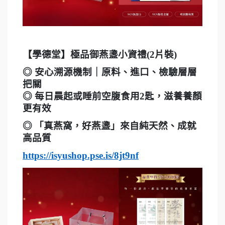
【學德堂】極品御燕盞小資禮(2片裝)
◎
安心溯源機制｜原料、進口、檢驗層層
把關
◎ 每日晨起或睡前空腹食用2匙，滋養養顏
更有效
◎
「真燕窩，好燕盞」來自純天然、成就
高品質
https://isyushop.pse.is/8jt9nf