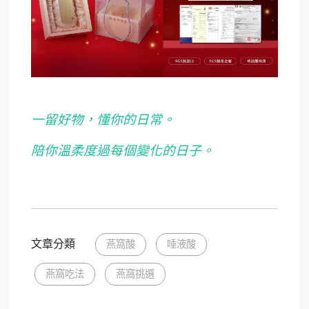
一留好物，懂你的日常。
陪你溫柔度過每個變化的日子。
文章分類
燕窩酸
唾液酸
燕窩吃法
燕窩挑選