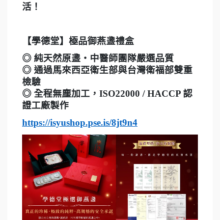
活！
【學德堂】極品御燕盞禮盒
◎
純天然原盞・中醫師團隊嚴選品質
◎ 通過馬來西亞衛生部與台灣衛福部雙重
檢驗
◎ 全程無塵加工，ISO22000 / HACCP 認
證工廠製作
https://isyushop.pse.is/8jt9n4