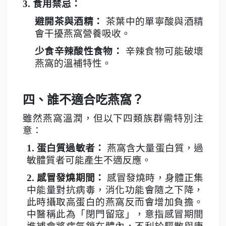
3.
食用禁忌：
避開茶與酒精：
茶葉中的單寧酸與酒精
會干擾燕窩營養吸收。
少食辛辣酸性食物：
辛辣食物可能破壞
燕窩的溫補特性。
四、誰不適合吃燕窩？
雖然燕窩溫潤，但以下四類族群需特別注
意：
1.
蛋白質過敏者：
燕窩含大量蛋白質，過
敏體質者可能產生不適反應。
2.
感冒發燒期間：
感冒發燒時，身體正集
中能量對抗病毒，消化功能會隨之下降，
此時攝取高蛋白的燕窩反而會增加負擔。
中醫稱此為「閉門留寇」，意指感冒期間