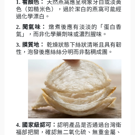
1.
看顏色：
天然燕窩應呈現象牙白或淡黃
色（如糙米色），過於潔白的燕窩可能經
過化學漂白。
2.
聞氣味：
燉煮後應有淡淡的「蛋白香
氣」，而非化學藥劑味或濃烈腥味。
3.
摸質地：
乾燥狀態下絲狀清晰且具有韌
性，泡發後應絲絲分明而非黏稠成團。
4.
國家級認可：
認明產品是否通過台灣衛
福部把關，確認無二氧化硫、無重金屬、