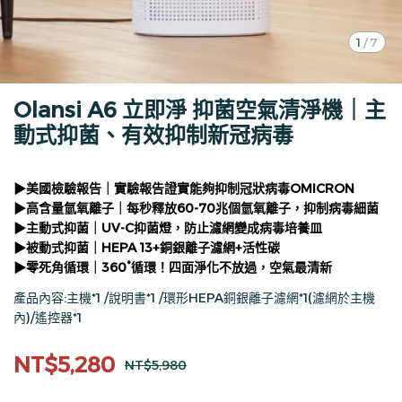
1
/
7
Olansi A6 立即淨 抑菌空氣清淨機｜主
動式抑菌、有效抑制新冠病毒
▶︎美國檢驗報告｜實驗報告證實能夠抑制冠狀病毒OMICRON
▶︎高含量氫氧離子｜每秒釋放60-70兆個氫氧離子，抑制病毒細菌
▶︎主動式抑菌｜UV-C抑菌燈，防止濾網變成病毒培養皿
▶︎被動式抑菌｜HEPA 13+銅銀離子濾網+活性碳
▶︎零死角循環｜360°循環！四面淨化不放過，空氣最清新
產品內容:主機*1 /說明書*1 /環形HEPA銅銀離子濾網*1(濾網於主機
內)/遙控器*1
NT$5,280
NT$5,980