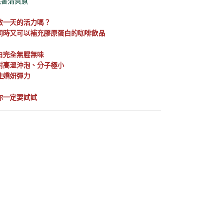
 花香清爽感
啟一天的活力嗎？
同時又可以補充膠原蛋白的咖啡飲品
白完全無腥無味
耐高溫沖泡、分子極小
住嬌妍彈力
你一定要試試