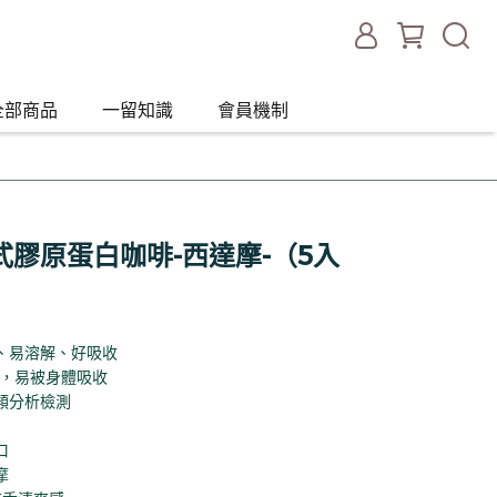
全部商品
一留知識
會員機制
掛式膠原蛋白咖啡-西達摩-（5入
、易溶解、好吸收
白，易被身體吸收
類分析檢測
口
摩