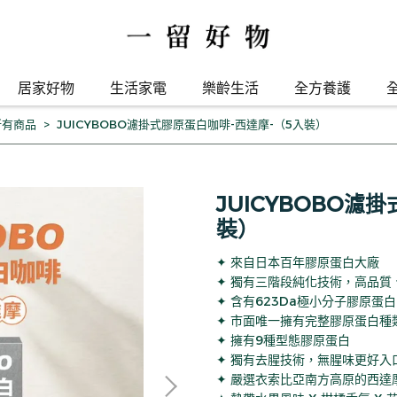
居家好物
生活家電
樂齡生活
全方養護
所有商品
JUICYBOBO濾掛式膠原蛋白咖啡-西達摩-（5入裝）
JUICYBOBO濾
裝）
✦ 來自日本百年膠原蛋白大廠
✦ 獨有三階段純化技術，高品質
✦ 含有623Da極小分子膠原蛋
✦ 市面唯一擁有完整膠原蛋白種
✦ 擁有9種型態膠原蛋白
✦ 獨有去腥技術，無腥味更好入
✦ 嚴選衣索比亞南方高原的西達