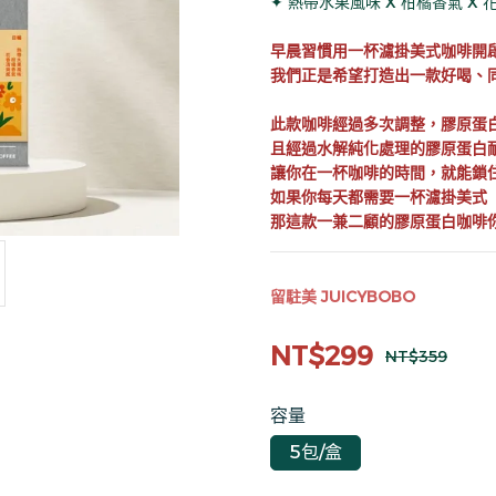
✦ 熱帶水果風味 X 柑橘香氣 X
早晨習慣用一杯濾掛美式咖啡開
我們正是希望打造出一款好喝、
此款咖啡經過多次調整，膠原蛋
且經過水解純化處理的膠原蛋白
讓你在一杯咖啡的時間，就能鎖
如果你每天都需要一杯濾掛美式
那這款一兼二顧的膠原蛋白咖啡
留駐美 JUICYBOBO
NT$299
NT$359
容量
5包/盒